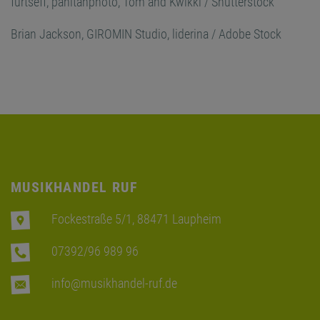
furtseff
,
panitanphoto
,
Tom and Kwikki
/
Shutterstock
Brian Jackson, GIROMIN Studio, liderina /
Adobe Stock
MUSIKHANDEL RUF
Fockestraße 5/1, 88471 Laupheim
07392/96 989 96
info@musikhandel-ruf.de